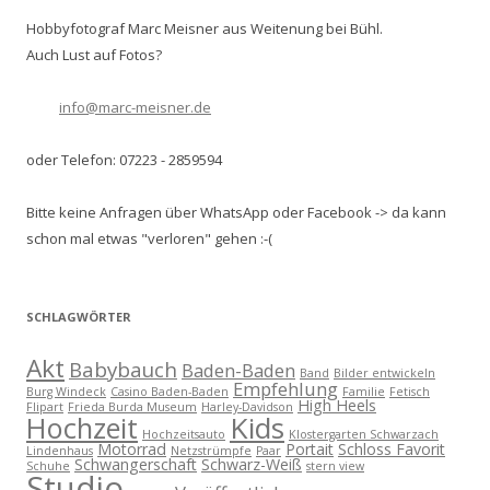
Hobbyfotograf Marc Meisner aus Weitenung bei Bühl.
Auch Lust auf Fotos?
info@marc-meisner.de
oder Telefon: 07223 - 2859594
Bitte keine Anfragen über WhatsApp oder Facebook -> da kann
schon mal etwas "verloren" gehen :-(
SCHLAGWÖRTER
Akt
Babybauch
Baden-Baden
Band
Bilder entwickeln
Empfehlung
Burg Windeck
Casino Baden-Baden
Familie
Fetisch
High Heels
Flipart
Frieda Burda Museum
Harley-Davidson
Kids
Hochzeit
Hochzeitsauto
Klostergarten Schwarzach
Motorrad
Portait
Schloss Favorit
Lindenhaus
Netzstrümpfe
Paar
Schwangerschaft
Schwarz-Weiß
Schuhe
stern view
Studio