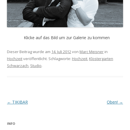
Klicke auf das Bild um zur Galerie zu kommen
Dieser Beitrag wurde am
14. Juli 2012
von
Marc Meisner
in
Hochzeit
veröffentlicht. Schlagworte:
Hochzeit
,
Klostergarten
Schwarzach
,
Studio
.
Beitrags-
←
TIKIBAR
Oben!
→
Navigation
INFO