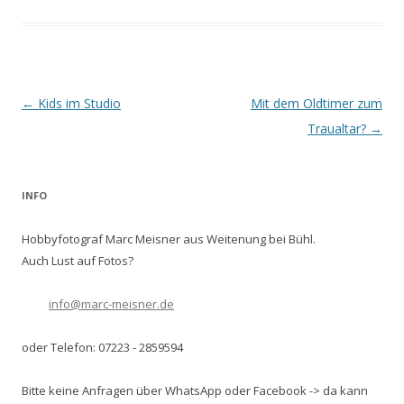
Beitrags-
←
Kids im Studio
Mit dem Oldtimer zum
Navigation
Traualtar?
→
INFO
Hobbyfotograf Marc Meisner aus Weitenung bei Bühl.
Auch Lust auf Fotos?
info@marc-meisner.de
oder Telefon: 07223 - 2859594
Bitte keine Anfragen über WhatsApp oder Facebook -> da kann