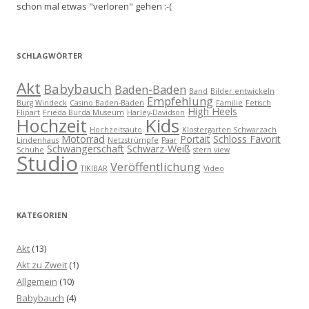
schon mal etwas "verloren" gehen :-(
SCHLAGWÖRTER
Akt
Babybauch
Baden-Baden
Band
Bilder entwickeln
Empfehlung
Burg Windeck
Casino Baden-Baden
Familie
Fetisch
High Heels
Flipart
Frieda Burda Museum
Harley-Davidson
Kids
Hochzeit
Hochzeitsauto
Klostergarten Schwarzach
Motorrad
Portait
Schloss Favorit
Lindenhaus
Netzstrümpfe
Paar
Schwangerschaft
Schwarz-Weiß
Schuhe
stern view
Studio
Veröffentlichung
TIKIBAR
Video
KATEGORIEN
Akt
(13)
Akt zu Zweit
(1)
Allgemein
(10)
Babybauch
(4)