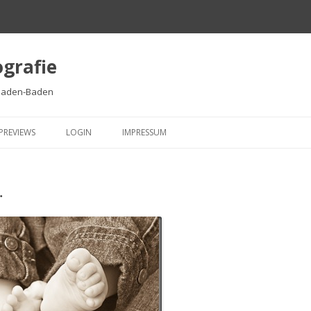
ografie
/Baden-Baden
Springe
zum
PREVIEWS
LOGIN
IMPRESSUM
Inhalt
…