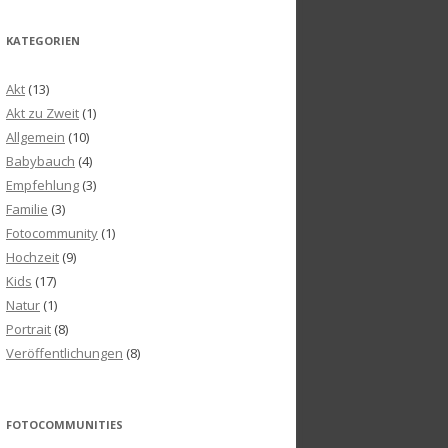
KATEGORIEN
Akt
(13)
Akt zu Zweit
(1)
Allgemein
(10)
Babybauch
(4)
Empfehlung
(3)
Familie
(3)
Fotocommunity
(1)
Hochzeit
(9)
Kids
(17)
Natur
(1)
Portrait
(8)
Veröffentlichungen
(8)
FOTOCOMMUNITIES