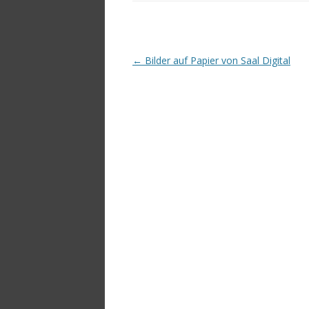
Beitrags-
←
Bilder auf Papier von Saal Digital
Navigation