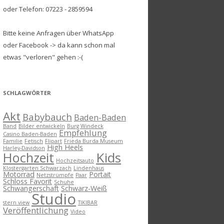
oder Telefon: 07223 - 2859594
Bitte keine Anfragen über WhatsApp
oder Facebook -> da kann schon mal
etwas "verloren" gehen :-(
SCHLAGWÖRTER
Akt
Babybauch
Baden-Baden
Band
Bilder entwickeln
Burg Windeck
Empfehlung
Casino Baden-Baden
Familie
Fetisch
Flipart
Frieda Burda Museum
High Heels
Harley-Davidson
Kids
Hochzeit
Hochzeitsauto
Klostergarten Schwarzach
Lindenhaus
Motorrad
Portait
Netzstrümpfe
Paar
Schloss Favorit
Schuhe
Schwangerschaft
Schwarz-Weiß
Studio
stern view
TIKIBAR
Veröffentlichung
Video